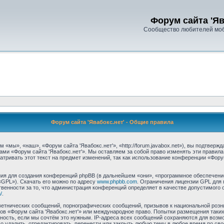
Форум сайта 'Яв
Сообщество любителей моб
Форум сайта 'Явабокс.нет' - Общие правила
 «мы», «наш», «Форум сайта 'Явабокс.нет'», «http://forum.javabox.net»), вы подтвер
ами «Форум сайта 'Явабокс.нет'». Мы оставляем за собой право изменять эти правил
тривать этот текст на предмет изменений, так как использование конференции «Фору
я для создания конференций phpBB (в дальнейшем «они», «программное обеспечение
«GPL»). Скачать его можно по адресу
www.phpbb.com
. Ограничения лицензии GPL для 
венности за то, что администрация конференций определяет в качестве допустимого 
/
.
етнических сообщений, порнографических сообщений, призывов к национальной розн
умов «Форум сайта 'Явабокс.нет'» или международное право. Попытки размещения так
тность, если мы сочтём это нужным. IP-адреса всех сообщений сохраняются для возмо
 удалить, отредактировать, перенести или закрыть любую тему в любое время по сво