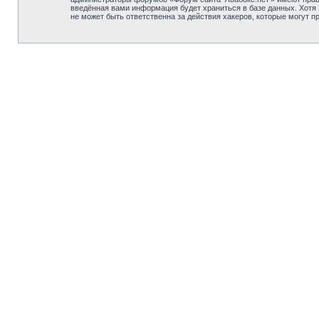
введённая вами информация будет храниться в базе данных. Хотя 
не может быть ответственна за действия хакеров, которые могут п