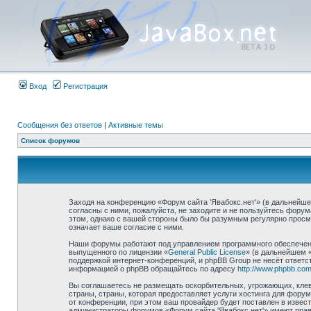
Вход
Регистрация
Сообщения без ответов
|
Активные темы
Список форумов
Заходя на конференцию «Форум сайта 'Явабокс.нет'» (в дальнейшем
согласны с ними, пожалуйста, не заходите и не пользуйтесь форум
этом, однако с вашей стороны было бы разумным регулярно просма
означает ваше согласие с ними.
Наши форумы работают под управлением программного обеспечени
выпущенного по лицензии «
General Public License
» (в дальнейшем 
поддержкой интернет-конференций, и phpBB Group не несёт ответст
информацией о phpBB обращайтесь по адресу
http://www.phpbb.com
Вы соглашаетесь не размещать оскорбительных, угрожающих, клев
страны, страны, которая предоставляет услуги хостинга для фор
от конференции, при этом ваш провайдер будет поставлен в извес
администраторы форумов «Форум сайта 'Явабокс.нет'» имеют право