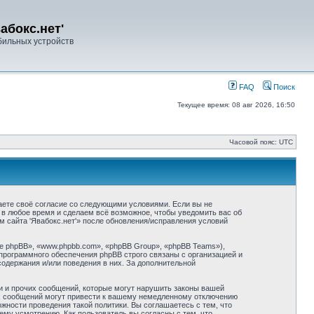
абокс.нет'
ильных устройств
FAQ
Поиск
Текущее время: 08 авг 2026, 16:50
Часовой пояс: UTC
ждаете своё согласие со следующими условиями. Если вы не
а в любое время и сделаем всё возможное, чтобы уведомить вас об
м сайта 'Явабокс.нет'» после обновления/исправления условий
 phpBB», «www.phpbb.com», «phpBB Group», «phpBB Teams»),
программного обеспечения phpBB строго связаны с организацией и
содержания и/или поведения в них. За дополнительной
и и прочих сообщений, которые могут нарушить законы вашей
их сообщений могут привести к вашему немедленному отключению
жности проведения такой политики. Вы соглашаетесь с тем, что
ему усмотрению. Как пользователь вы согласны с тем, что