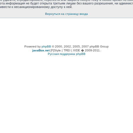
эта информация не будет открыта третьим лицам без вашего разрешения, ни админист
ривести к несанкционированному доступу к ней.
Вернуться на страницу входа
Powered by
phpBB
© 2000, 2002, 2005, 2007 phpBB Group
javaBox.net
[F]Style | TREI | XIDE � 2009-2011.
Русская поддержка phpBB