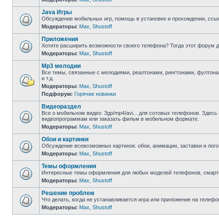
Java Игры
Обсуждение мобильных игр, помощь в установке и прохождении, ссыл
Модераторы:
Max
,
Shustoff
Приложения
Хотите расширить возможности своего телефона? Тогда этот форум д
Модераторы:
Max
,
Shustoff
Mp3 мелодии
Все темы, связанные с мелодиями, реалтонами, рингтонами, фултона
и т.д.
Модераторы:
Max
,
Shustoff
Подфорум:
Горячие новинки
Видеораздел
Все о мобильном видео. 3gp/mp4/avi... для сотовых телефонов. Здесь
видеопрограммам или заказать фильм в мобильном формате.
Модераторы:
Max
,
Shustoff
Обои и картинки
Обсуждение всевозможных картинок: обои, анимации, заставки и лог
Модераторы:
Max
,
Shustoff
Темы оформления
Интересные темы оформления для любых моделей телефонов, смарт
Модераторы:
Max
,
Shustoff
Решение проблем
Что делать, когда не устанавливается игра или приложение на телеф
Модераторы:
Max
,
Shustoff