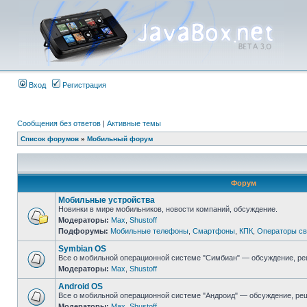
Вход
Регистрация
Сообщения без ответов
|
Активные темы
Список форумов
»
Мобильный форум
Форум
Мобильные устройства
Новинки в мире мобильников, новости компаний, обсуждение.
Модераторы:
Max
,
Shustoff
Подфорумы:
Мобильные телефоны
,
Смартфоны
,
КПК
,
Операторы св
Symbian OS
Все о мобильной операционной системе "Симбиан" — обсуждение, ре
Модераторы:
Max
,
Shustoff
Android OS
Все о мобильной операционной системе "Андроид" — обсуждение, реш
Модераторы:
Max
,
Shustoff