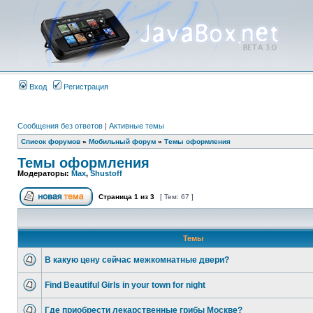
Вход
Регистрация
Сообщения без ответов
|
Активные темы
Список форумов
»
Мобильный форум
»
Темы оформления
Темы оформления
Модераторы:
Max
,
Shustoff
Страница
1
из
3
[ Тем: 67 ]
Темы
В какую цену сейчас межкомнатные двери?
Find Beautiful Girls in your town for night
Где приобрести лекарственные грибы Москве?