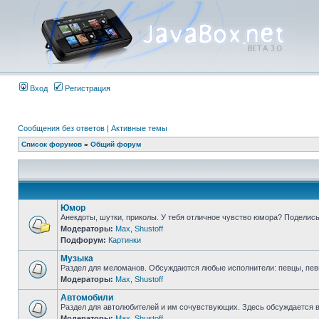
Вход
Регистрация
Сообщения без ответов
|
Активные темы
Список форумов
»
Общий форум
Юмор
Анекдоты, шутки, приколы. У тебя отличное чувство юмора? Поделись
Модераторы:
Max
,
Shustoff
Подфорум:
Картинки
Музыка
Раздел для меломанов. Обсуждаются любые исполнители: певцы, певиц
Модераторы:
Max
,
Shustoff
Автомобили
Раздел для автолюбителей и им сочувствующих. Здесь обсуждается вс
Модераторы:
Max
,
Shustoff