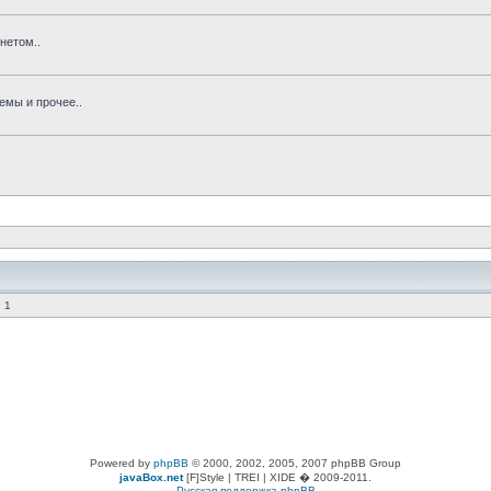
нетом..
емы и прочее..
 1
Powered by
phpBB
© 2000, 2002, 2005, 2007 phpBB Group
javaBox.net
[F]Style | TREI | XIDE � 2009-2011.
Русская поддержка phpBB