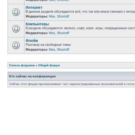
Интернет
В данном разделе обсуждается всё, что так или иначе связано с интер
Модераторы:
Max
,
Shustoff
Компьютеры
В разделе обсуждаются: железо, софт, комп. игры, операционные сист
Модераторы:
Max
,
Shustoff
Флейм
Разговор на свободные темы
Модераторы:
Max
,
Shustoff
Список форумов
»
Общий форум
Кто сейчас на конференции
Сейчас этот форум просматривают: нет зарегистрированных пользователей и гости: