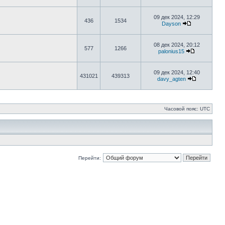
09 дек 2024, 12:29
436
1534
Dayson
08 дек 2024, 20:12
577
1266
palonius15
09 дек 2024, 12:40
431021
439313
davy_agten
Часовой пояс: UTC
Перейти: