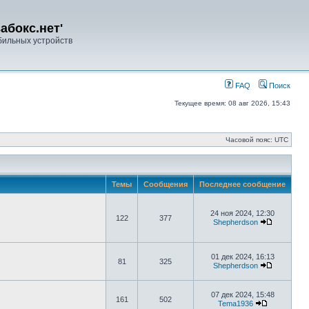
абокс.нет'
ильных устройств
FAQ
Поиск
Текущее время: 08 авг 2026, 15:43
Часовой пояс: UTC
Темы
Сообщения
Последнее сообщение
24 ноя 2024, 12:30
122
377
Shepherdson
01 дек 2024, 16:13
81
325
Shepherdson
07 дек 2024, 15:48
161
502
Tema1936