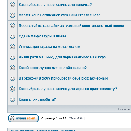
Как выбрать лучшее казино для новичка?
Master Your Certification with EXIN Practice Test
Посоветуйте, как найти актуальный криптовалютный проект
Сдача макулатуры в Киеве
Утилизация гаража на металлолом
Як вибрати машинку для перманентного макіяжу?
Какой софт лучше для онлайн казино?
Из экокожи я хочу приобрести себе рюкзак черный
Как выбрать лучшее казино для игры на криптовалюту?
Крипта і як заробити?
Показать 
Страница
1
из
18
[ Тем: 436 ]
Список форумов
»
Общий форум
»
Интернет