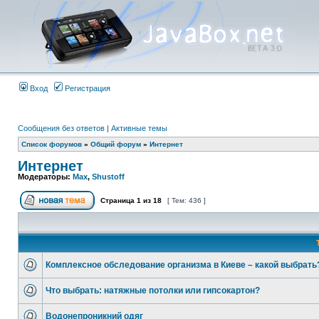
Вход
Регистрация
Сообщения без ответов
|
Активные темы
Список форумов
»
Общий форум
»
Интернет
Интернет
Модераторы:
Max
,
Shustoff
Страница
1
из
18
[ Тем: 436 ]
Комплексное обследование организма в Киеве – какой выбрать
Что выбрать: натяжные потолки или гипсокартон?
Водонепроникний одяг