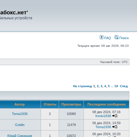
абокс.нет'
ильных устройств
FAQ
Поиск
Текущее время: 09 авг 2026, 08:23
Часовой пояс: UTC
На страницу
1
,
2
,
3
,
4
,
5
...
18
След.
Автор
Ответы
Просмотры
Последнее сообщение
08 дек 2024, 07:16
Tema1936
2
10080
frenki1838
06 дек 2024, 14:59
Goblin
1
11479
Tema1936
06 дек 2024, 10:20
Юрий Скворцов
1
10072