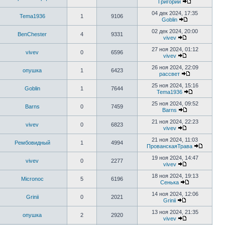
Григорий
04 дек 2024, 17:35
Tema1936
1
9106
Goblin
02 дек 2024, 20:00
BenChester
4
9331
vivev
27 ноя 2024, 01:12
vivev
0
6596
vivev
26 ноя 2024, 22:09
опушка
1
6423
рассвет
25 ноя 2024, 15:16
Goblin
1
7644
Tema1936
25 ноя 2024, 09:52
Barns
0
7459
Barns
21 ноя 2024, 22:23
vivev
0
6823
vivev
21 ноя 2024, 11:03
Рембовидный
1
4994
ПрованскаяТрава
19 ноя 2024, 14:47
vivev
0
2277
vivev
18 ноя 2024, 19:13
Micronoc
5
6196
Сенька
14 ноя 2024, 12:06
Grinii
0
2021
Grinii
13 ноя 2024, 21:35
опушка
2
2920
vivev