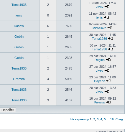
13 ноя 2024, 17:37
Tema1936
2
2679
vivev
11 ноя 2024, 08:42
jenis
0
2391
jenis
02 ноя 2024, 14:09
Dasew
6
7606
Miroslava
30 окт 2024, 11:45
Goblin
1
2645
Tema1936
30 окт 2024, 11:11
Goblin
1
2655
Tema1936
29 окт 2024, 14:00
Goblin
1
2393
Regina
27 окт 2024, 16:57
Tema1936
2
2475
vivev
23 окт 2024, 11:09
Gremka
4
5089
Dayson
20 окт 2024, 13:33
Tema1936
2
2546
vivev
16 окт 2024, 09:12
Tema1936
3
4167
Калька
На страницу
1
,
2
,
3
,
4
,
5
...
18
След.
Часовой пояс: UTC