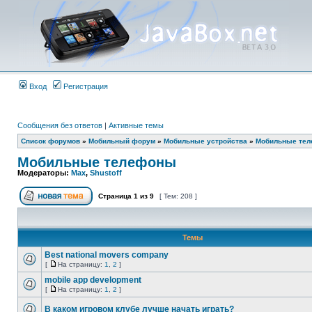
Вход
Регистрация
Сообщения без ответов
|
Активные темы
Список форумов
»
Мобильный форум
»
Мобильные устройства
»
Мобильные те
Мобильные телефоны
Модераторы:
Max
,
Shustoff
Страница
1
из
9
[ Тем: 208 ]
Темы
Best national movers company
[
На страницу:
1
,
2
]
mobile app development
[
На страницу:
1
,
2
]
В каком игровом клубе лучше начать играть?