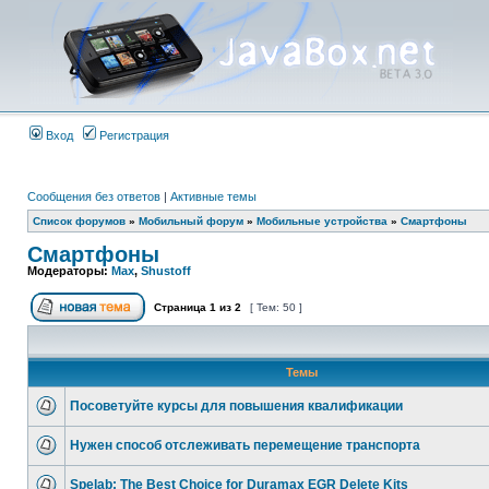
Вход
Регистрация
Сообщения без ответов
|
Активные темы
Список форумов
»
Мобильный форум
»
Мобильные устройства
»
Смартфоны
Смартфоны
Модераторы:
Max
,
Shustoff
Страница
1
из
2
[ Тем: 50 ]
Темы
Посоветуйте курсы для повышения квалификации
Нужен способ отслеживать перемещение транспорта
Spelab: The Best Choice for Duramax EGR Delete Kits