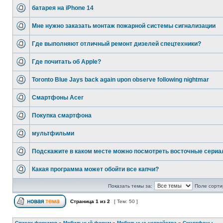
батарея на iPhone 14
Мне нужно заказать монтаж пожарной системы сигнализации
Где выполняют отличный ремонт дизелей спецтехники?
Где почитать об Apple?
Toronto Blue Jays back again upon observe following nightmar
Смартфоны Acer
Покупка смартфона
мультфильми
Подскажите в каком месте можно посмотреть восточные сери
Какая программа может обойти все капчи?
Показать темы за:
Поле сорти
Страница
1
из
2
[ Тем: 50 ]
Список форумов
»
Мобильный форум
»
Мобильные устройства
»
Смартфоны