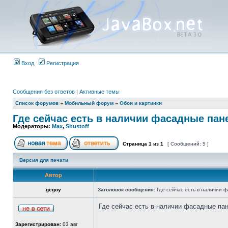
Вход
Регистрация
Сообщения без ответов
|
Активные темы
Список форумов
»
Мобильный форум
»
Обои и картинки
Где сейчас есть в наличии фасадные пан
Модераторы:
Max
,
Shustoff
Страница
1
из
1
[ Сообщений: 5 ]
Версия для печати
Автор
gegoy
Заголовок сообщения:
Где сейчас есть в наличии 
Где сейчас есть в наличии фасадные па
Зарегистрирован:
03 авг