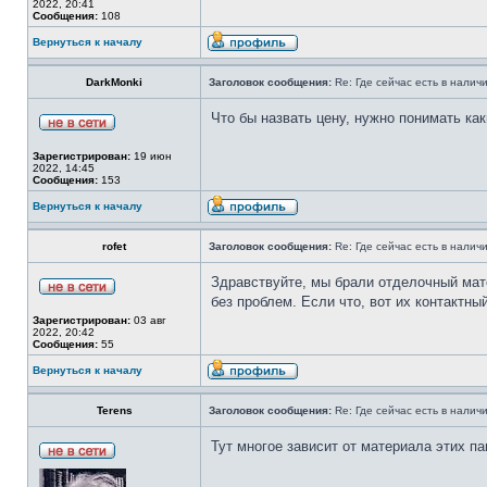
2022, 20:41
Сообщения:
108
Вернуться к началу
DarkMonki
Заголовок сообщения:
Re: Где сейчас есть в нали
Что бы назвать цену, нужно понимать ка
Зарегистрирован:
19 июн
2022, 14:45
Сообщения:
153
Вернуться к началу
rofet
Заголовок сообщения:
Re: Где сейчас есть в нали
Здравствуйте, мы брали отделочный мат
без проблем. Если что, вот их контактный
Зарегистрирован:
03 авг
2022, 20:42
Сообщения:
55
Вернуться к началу
Terens
Заголовок сообщения:
Re: Где сейчас есть в нали
Тут многое зависит от материала этих п