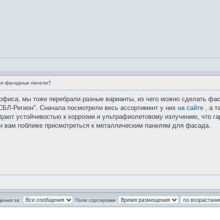
чии фасадные панели?
офиса, мы тоже перебрали разные варианты, из чего можно сделать фа
"СБЛ-Регион". Сначала посмотрели весь ассортимент у них
на сайте
, а т
ладают устойчивостью к коррозии и ультрафиолетовому излучению, что г
ю и вам поближе присмотреться к металлическим панелям для фасада.
ения за:
Поле сортировки