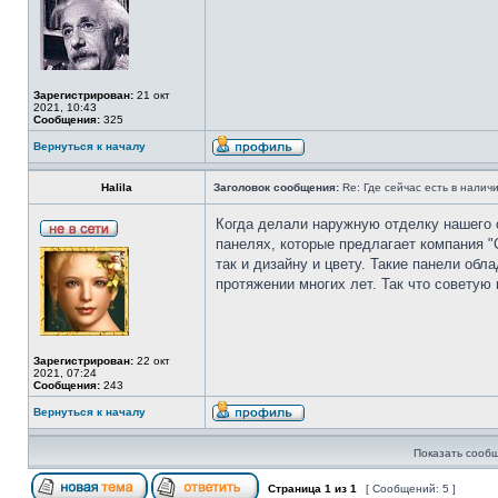
Зарегистрирован:
21 окт
2021, 10:43
Сообщения:
325
Вернуться к началу
Halila
Заголовок сообщения:
Re: Где сейчас есть в нали
Когда делали наружную отделку нашего 
панелях, которые предлагает компания 
так и дизайну и цвету. Такие панели об
протяжении многих лет. Так что совету
Зарегистрирован:
22 окт
2021, 07:24
Сообщения:
243
Вернуться к началу
Показать сообщ
Страница
1
из
1
[ Сообщений: 5 ]