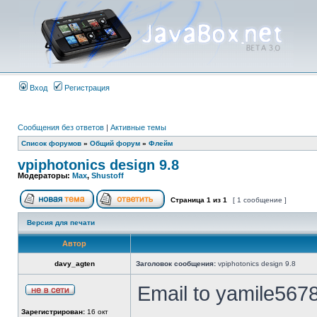
Вход
Регистрация
Сообщения без ответов
|
Активные темы
Список форумов
»
Общий форум
»
Флейм
vpiphotonics design 9.8
Модераторы:
Max
,
Shustoff
Страница
1
из
1
[ 1 сообщение ]
Версия для печати
Автор
davy_agten
Заголовок сообщения:
vpiphotonics design 9.8
Email to yamile5678
Зарегистрирован:
16 окт