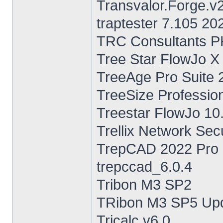
Transvalor.Forge.v
traptester 7.105 20
TRC Consultants P
Tree Star FlowJo X
TreeAge Pro Suite 
TreeSize Profession
Treestar FlowJo 10
Trellix Network Sec
TrepCAD 2022 Pro 
trepccad_6.0.4
Tribon M3 SP2
TRibon M3 SP5 Upd
Tricalc v6.0