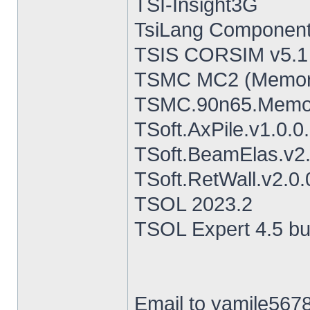
TSI-Insight3G
TsiLang Components
TSIS CORSIM v5.1
TSMC MC2 (MemoryC
TSMC.90n65.Memory
TSoft.AxPile.v1.0.0
TSoft.BeamElas.v2.
TSoft.RetWall.v2.0.0
TSOL 2023.2
TSOL Expert 4.5 bui
Email to yamile5678