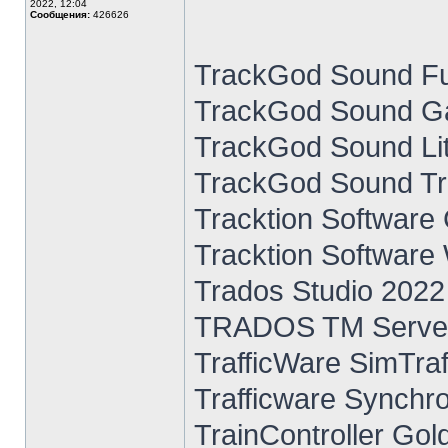
2022, 12:04
Сообщения:
426626
TrackGod Sound Fu
TrackGod Sound Ga
TrackGod Sound Lit
TrackGod Sound Tr
Tracktion Software 
Tracktion Software
Trados Studio 2022
TRADOS TM Serve
TrafficWare SimTraf
Trafficware Synchro
TrainController Gol