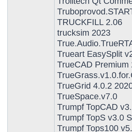
Trolltech Qt Commer
Truboprovod.STAR
TRUCKFILL 2.06
trucksim 2023
True.Audio.TrueRTA
Trueart EasySplit v
TrueCAD Premium 2
TrueGrass.v1.0.for.
TrueGrid 4.0.2 202
TrueSpace.v7.0
Trumpf TopCAD v3
Trumpf TopS v3.0 S
Trumpf Tops100 v5