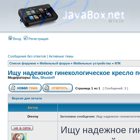
Вход
Регистрация
Сообщения без ответов
|
Активные темы
Список форумов
»
Мобильный форум
»
Мобильные устройства
»
КПК
Ищу надежное гинекологическое кресло 
Модераторы:
Max
,
Shustoff
Страница
1
из
1
[ Сообщений: 3 ]
Версия для печати
Автор
Drevny
Заголовок сообщения:
Ищу надежное гинекологиче
Ищу надежное гин