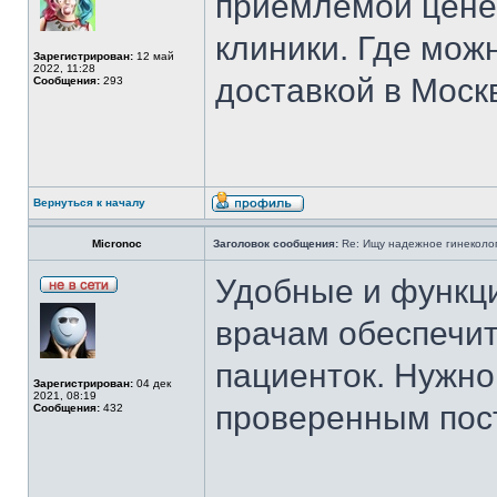
приемлемой цене.
клиники. Где мож
Зарегистрирован:
12 май
2022, 11:28
доставкой в Моск
Сообщения:
293
Вернуться к началу
Micronoc
Заголовок сообщения:
Re: Ищу надежное гинеколог
Удобные и функц
врачам обеспечит
пациенток. Нужно
Зарегистрирован:
04 дек
2021, 08:19
проверенным пос
Сообщения:
432