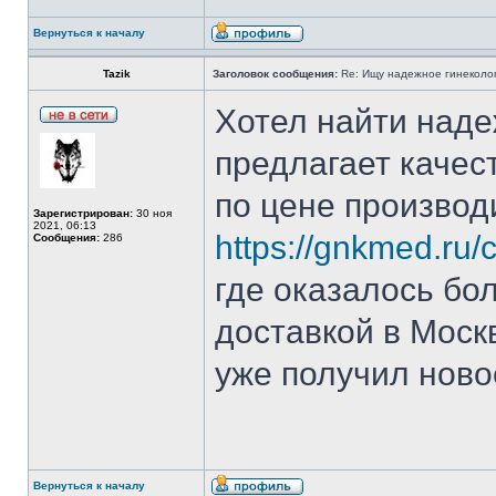
Вернуться к началу
Tazik
Заголовок сообщения:
Re: Ищу надежное гинеколог
Хотел найти наде
предлагает качес
по цене производ
Зарегистрирован:
30 ноя
2021, 06:13
https://gnkmed.ru/
Сообщения:
286
где оказалось бо
доставкой в Моск
уже получил ново
Вернуться к началу