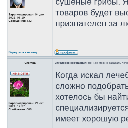
сушеные грибы. Я
товаров будет вы
Зарегистрирован:
04 дек
2021, 08:19
признателен за 
Сообщения:
432
Вернуться к началу
Gremka
Заголовок сообщения:
Re: Где можно заказать леч
Когда искал лече
сложно подобрать
хотелось бы найт
Зарегистрирован:
21 окт
специализируется
2021, 19:37
Сообщения:
600
имеет хорошую р