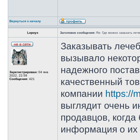
Вернуться к началу
Lopoyx
Заголовок сообщения:
Re: Где можно заказать леч
Заказывать лече
вызывало некотор
надежного постав
Зарегистрирован:
04 янв
2022, 22:59
качественный то
Сообщения:
421
компании
https:/
выглядит очень и
продавцов, когда 
информация о их 