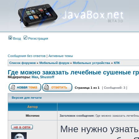
Вход
Регистрация
Сообщения без ответов
|
Активные темы
Список форумов
»
Мобильный форум
»
Мобильные устройства
»
КПК
Где можно заказать лечебные сушеные г
Модераторы:
Max
,
Shustoff
Страница
1
из
1
[ Сообщений: 3 ]
Версия для печати
Автор
Micronoc
Заголовок сообщения:
Где можно заказать лечебн
Мне нужно узнать