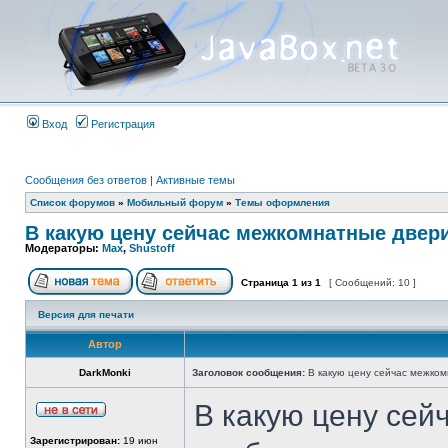
Вход
Регистрация
Сообщения без ответов
|
Активные темы
Список форумов
»
Мобильный форум
»
Темы оформления
В какую цену сейчас межкомнатные двер
Модераторы:
Max
,
Shustoff
Страница
1
из
1
[ Сообщений: 10 ]
Версия для печати
Автор
DarkMonki
Заголовок сообщения:
В какую цену сейчас межко
В какую цену сей
Зарегистрирован:
19 июн