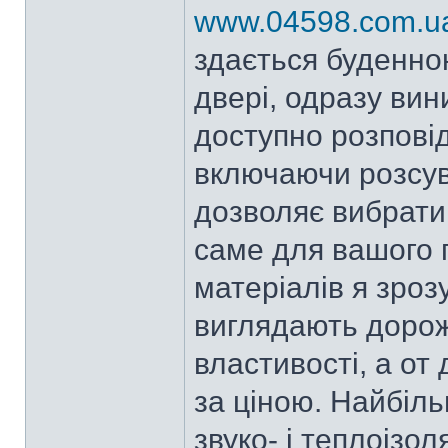
www.04598.com.u
здається буденно
двері, одразу вин
доступно розповід
включаючи розсувн
дозволяє вибрати
саме для вашого 
матеріалів я зроз
виглядають дорож
властивості, а от
за ціною. Найбіль
звуко- і теплоізо