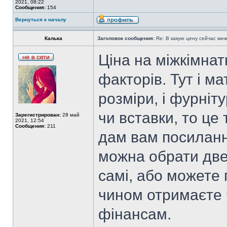
2021, 08:22
Сообщения:
154
Вернуться к началу
Калька
Заголовок сообщения:
Re: В какую цену сейчас ме
Ціна на міжкімнат
факторів. Тут і ма
розміри, і фурніт
чи вставки, то це
Зарегистрирован:
28 май
2021, 12:54
Сообщения:
211
дам вам посилан
можна обрати двер
самі, або можете
чином отримаєте 
фінансам.