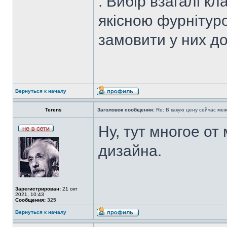
. Вибір взагалі кл
якісною фурнітур
замовити у них до
Вернуться к началу
Terens
Заголовок сообщения:
Re: В какую цену сейчас ме
Ну, тут многое от
дизайна.
Зарегистрирован:
21 окт
2021, 10:43
Сообщения:
325
Вернуться к началу