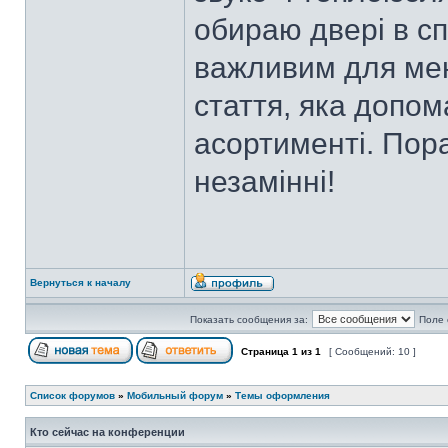
обираю двері в сп
важливим для мен
стаття, яка допом
асортименті. Пор
незамінні!
Вернуться к началу
Показать сообщения за:
Поле 
Страница
1
из
1
[ Сообщений: 10 ]
Список форумов
»
Мобильный форум
»
Темы оформления
Кто сейчас на конференции