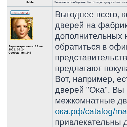
Halila
Заголовок сообщения:
Re: В какую цену сейчас ме
Выгоднее всего, 
дверей на фабрик
дополнительных 
обратиться в оф
Зарегистрирован:
22 окт
2021, 07:24
Сообщения:
243
представительст
предлагают покуп
Вот, например, е
дверей "Ока". Вы
межкомнатные дв
ока.рф/catalog/mas
привлекательны д