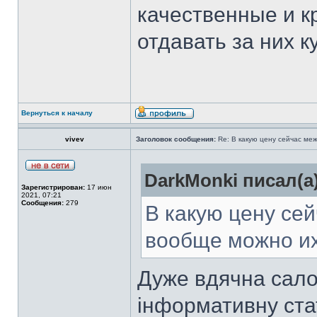
качественные и к
отдавать за них ку
Вернуться к началу
vivev
Заголовок сообщения:
Re: В какую цену сейчас ме
DarkMonki писал(а)
Зарегистрирован:
17 июн
2021, 07:21
Сообщения:
279
В какую цену се
вообще можно их
Дуже вдячна сало
інформативну ста