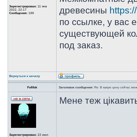
Зарегистрирован:
11 янв
древесины
https:
2022, 22:17
Сообщения:
199
по ссылке, у вас 
существующей ко
под заказ.
Вернуться к началу
Fofifok
Заголовок сообщения:
Re: В какую цену сейчас ме
Мене теж цікавит
Зарегистрирован:
22 июл