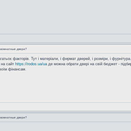
жкомнатные двери?
гатьох факторів. Тут і матеріали, і фирмат дверей, і розміри, і фурнітур
 на сайт
https://rodos.ua/ua
де можна обрати двері на свій бюджет - підб
воїм фінансам.
жкомнатные двери?