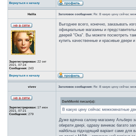
Вернуться к началу
Halila
Заголовок сообщения:
Re: В какую цену сейчас ме
Выгоднее всего, конечно, заказывать из
официальные магазины и представительс
дверей "Ока". Вы можете посмотреть та
купить качественные и красивые двери и 
Зарегистрирован:
22 окт
2021, 07:24
Сообщения:
243
Вернуться к началу
vivev
Заголовок сообщения:
Re: В какую цену сейчас ме
DarkMonki писал(а):
Зарегистрирован:
17 июн
В какую цену сейчас межкомнатные две
2021, 07:21
Сообщения:
279
Дуже вдячна салону-магазину Альберо за
обирати двері, одразу виникає багато зап
найбільш підходящий варіант саме для в