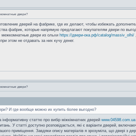
жкомнатные двери?
готовление дверей на фабрике, где их делают, чтобы избежать дополнит
тва фабрик, которые напрямую предлагают покупателям двери по выгод
м межкомнатные двери из ольхи
https://двери-ока.рф/catalog/massiv_olhi/
при этом не отдавать за них кучу денег.
жкомнатные двери?
ри? И где вообще можно их купить более выгодно?
 інформативну статтю про вибір міжкімнатних дверей
www.04598.com.ua
итань. У статті доступно розповідається, які є варіанти дверей, включа
ашого приміщення. Завдяки опису матеріалів я зрозуміла, що двері з де