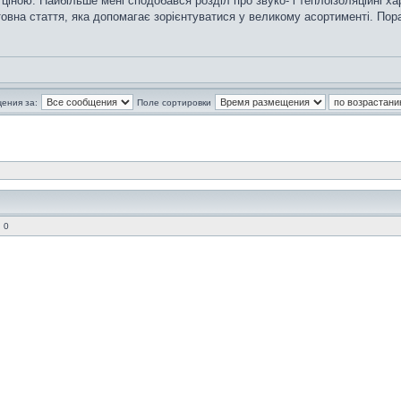
 ціною. Найбільше мені сподобався розділ про звуко- і теплоізоляційні х
вна стаття, яка допомагає зорієнтуватися у великому асортименті. Пора
ения за:
Поле сортировки
 0