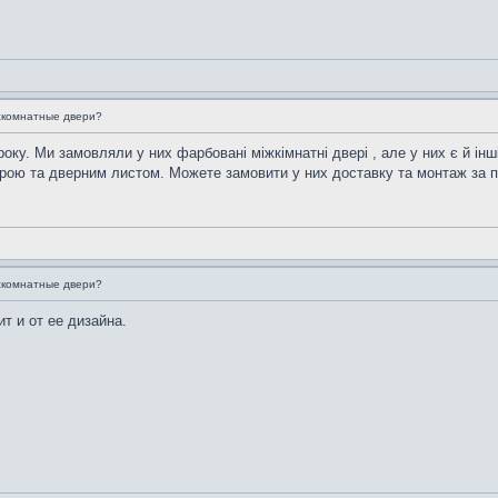
жкомнатные двери?
оку. Ми замовляли у них фарбовані міжкімнатні двері , але у них є й ін
урою та дверним листом. Можете замовити у них доставку та монтаж за п
жкомнатные двери?
т и от ее дизайна.