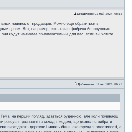
Добавлено:
01 май 2024, 08:13
ельных наценок от продавцов. Можно еще обратиться в
ным ценам. Вот, например, есть такая фабрика белорусских
, они будут наиболее привлекательны для вас, если вы хотите
Добавлено:
31 окт 2024, 06:27
Тема, на перший погляд, здається буденною, але коли починаєш
ючи розсувні, розпашні та складні моделі, що дозволяє вибрати
рева виглядають дорожче і мають більш еко-френдлі властивості, а