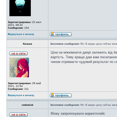
Зарегистрирован:
22 июл
2021, 08:22
Сообщения:
154
Вернуться к началу
Калька
Заголовок сообщения:
Re: В какую цену сейчас ме
Ціна на міжкімнатні двері залежить від ба
вартість. Тому краще дам вам посилання
чином отримаєте чудовий результат по с
Зарегистрирован:
28 май
2021, 12:54
Сообщения:
211
Вернуться к началу
rodowisk
Заголовок сообщения:
Re: В какую цену сейчас ме
Можу запропонувати маркетплейс