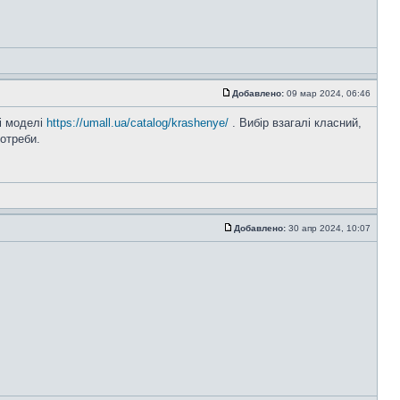
Добавлено:
09 мар 2024, 06:46
ші моделі
https://umall.ua/catalog/krashenye/
. Вибір взагалі класний,
отреби.
Добавлено:
30 апр 2024, 10:07