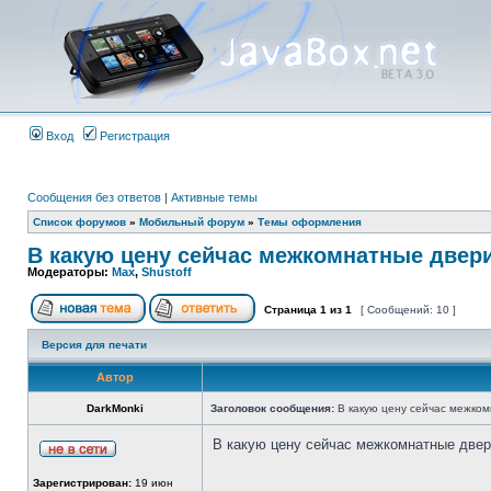
Вход
Регистрация
Сообщения без ответов
|
Активные темы
Список форумов
»
Мобильный форум
»
Темы оформления
В какую цену сейчас межкомнатные двер
Модераторы:
Max
,
Shustoff
Страница
1
из
1
[ Сообщений: 10 ]
Версия для печати
Автор
DarkMonki
Заголовок сообщения:
В какую цену сейчас межко
В какую цену сейчас межкомнатные двер
Зарегистрирован:
19 июн