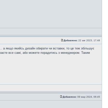
Добавлено:
22 авг 2023, 17:48
а... а якщо якийсь дизайн обирати чи вставки, то це теж збільшує
ираєте все самі, або можете порадитись з менеджером. Таким
Добавлено:
09 мар 2024, 06:45