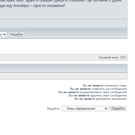
арактеристики, адже я обираю двері в спальню і це питання є дуже
ди від Альберо – просто незамінні!
Часовой пояс: UTC
Вы
не можете
начинать темы
Вы
не можете
отвечать на сообщения
Вы
не можете
редактировать свои сообщения
Вы
не можете
удалять свои сообщения
Вы
не можете
добавлять вложения
Перейти: