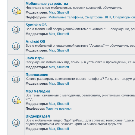
Мобильные устройства
Новинки в мире мобильников, новости компаний, обсуждение.
Модераторы:
Max
,
Shustoff
Подфорумы:
Мобильные телефоны
,
Смартфоны
,
КПК
,
Операторы св
Symbian OS
Все о мобильной операционной системе "Симбиан" — обсуждение, ре
Модераторы:
Max
,
Shustoff
Android OS
Все о мобильной операционной системе "Андроид" — обсуждение, реш
Модераторы:
Max
,
Shustoff
Java Игры
Обсуждение мобильных игр, помощь в установке и прохождении, ссыл
Модераторы:
Max
,
Shustoff
Приложения
Хотите расширить возможности своего телефона? Тогда этот форум д
Модераторы:
Max
,
Shustoff
Mp3 мелодии
Все темы, связанные с мелодиями, реалтонами, рингтонами, фултона
и т.д.
Модераторы:
Max
,
Shustoff
Подфорум:
Горячие новинки
Видеораздел
Все о мобильном видео. 3gp/mp4/avi... для сотовых телефонов. Здесь
видеопрограммам или заказать фильм в мобильном формате.
Модераторы:
Max
,
Shustoff