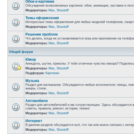
Обои и картинки
Обсуждение всевозможных картинок: обои, анимации, заставки и лог
Модераторы:
Max
,
Shustoff
Темы оформления
Интересные темы оформления для любых моделей телефонов, смарт
Модераторы:
Max
,
Shustoff
Решение проблем
Что делать, когда не устанавливается игра или приложение на телеф
Модераторы:
Max
,
Shustoff
Общий форум
Юмор
Анекдоты, шутки, приколы. У тебя отличное чувство юмора? Поделись
Модераторы:
Max
,
Shustoff
Подфорум:
Картинки
Музыка
Раздел для меломанов. Обсуждаются любые исполнители: певцы, певиц
жанры, стили..
Модераторы:
Max
,
Shustoff
Автомобили
Раздел для автолюбителей и им сочувствующих. Здесь обсуждается в
советы, правила, ремонт, истории, тюнинг.
Модераторы:
Max
,
Shustoff
Интернет
В данном разделе обсуждается всё, что так или иначе связано с интер
Модераторы:
Max
,
Shustoff