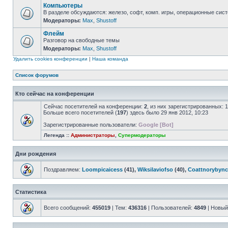
Компьютеры
В разделе обсуждаются: железо, софт, комп. игры, операционные сист
Модераторы:
Max
,
Shustoff
Флейм
Разговор на свободные темы
Модераторы:
Max
,
Shustoff
Удалить cookies конференции
|
Наша команда
Список форумов
Кто сейчас на конференции
Сейчас посетителей на конференции:
2
, из них зарегистрированных: 
Больше всего посетителей (
197
) здесь было 29 янв 2012, 10:23
Зарегистрированные пользователи:
Google [Bot]
Легенда ::
Администраторы
,
Супермодераторы
Дни рождения
Поздравляем:
Loompicaicess
(41),
Wiksilaviofso
(40),
Coattnorybync
Статистика
Всего сообщений:
455019
| Тем:
436316
| Пользователей:
4849
| Новый